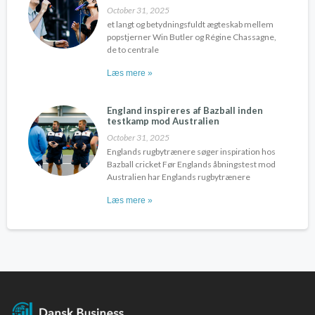
October 31, 2025
et langt og betydningsfuldt ægteskab mellem
popstjerner Win Butler og Régine Chassagne,
de to centrale
Læs mere »
England inspireres af Bazball inden
testkamp mod Australien
October 31, 2025
Englands rugbytrænere søger inspiration hos
Bazball cricket Før Englands åbningstest mod
Australien har Englands rugbytrænere
Læs mere »