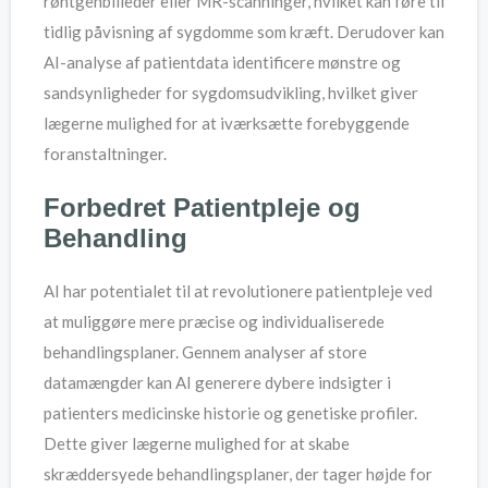
røntgenbilleder eller MR-scanninger, hvilket kan føre til
tidlig påvisning af sygdomme som kræft. Derudover kan
AI-analyse af patientdata identificere mønstre og
sandsynligheder for sygdomsudvikling, hvilket giver
lægerne mulighed for at iværksætte forebyggende
foranstaltninger.
Forbedret Patientpleje og
Behandling
AI har potentialet til at revolutionere patientpleje ved
at muliggøre mere præcise og individualiserede
behandlingsplaner. Gennem analyser af store
datamængder kan AI generere dybere indsigter i
patienters medicinske historie og genetiske profiler.
Dette giver lægerne mulighed for at skabe
skræddersyede behandlingsplaner, der tager højde for