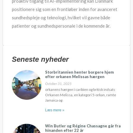
proaktiv tilgang til AI-implementering kan Danmark
positionere sig som en frontløber inden for avanceret
sundhedspleje og teknologi, hvilket vil gavne både
patienter og sundhedspersonale i de kommende år.
Seneste nyheder
Storbritannien henter borgere hjem
efter orkanen Melissas hærgen
October 31, 2025
orkanens hærgen i caribien og britisk indsats
Orkanen Melissa, en kategori 5-orkan, ramte
Jamaica og
Læs mere »
Win Butler og Régine Chassagne går fra
hinanden efter 22 år