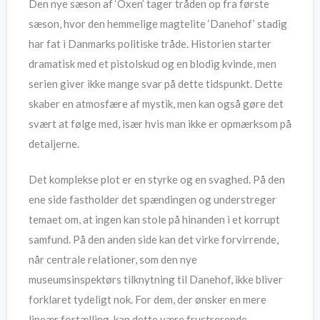
Den nye sæson af ‘Oxen’ tager tråden op fra første
sæson, hvor den hemmelige magtelite ‘Danehof’ stadig
har fat i Danmarks politiske tråde. Historien starter
dramatisk med et pistolskud og en blodig kvinde, men
serien giver ikke mange svar på dette tidspunkt. Dette
skaber en atmosfære af mystik, men kan også gøre det
svært at følge med, især hvis man ikke er opmærksom på
detaljerne.
Det komplekse plot er en styrke og en svaghed. På den
ene side fastholder det spændingen og understreger
temaet om, at ingen kan stole på hinanden i et korrupt
samfund. På den anden side kan det virke forvirrende,
når centrale relationer, som den nye
museumsinspektørs tilknytning til Danehof, ikke bliver
forklaret tydeligt nok. For dem, der ønsker en mere
lineær fortælling, kan dette være frustrerende.