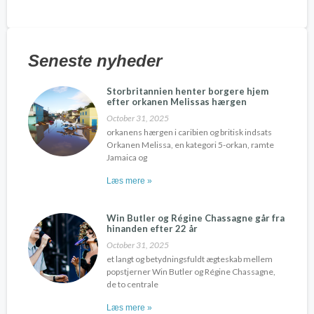
Seneste nyheder
Storbritannien henter borgere hjem
efter orkanen Melissas hærgen
October 31, 2025
orkanens hærgen i caribien og britisk indsats
Orkanen Melissa, en kategori 5-orkan, ramte
Jamaica og
Læs mere »
Win Butler og Régine Chassagne går fra
hinanden efter 22 år
October 31, 2025
et langt og betydningsfuldt ægteskab mellem
popstjerner Win Butler og Régine Chassagne,
de to centrale
Læs mere »