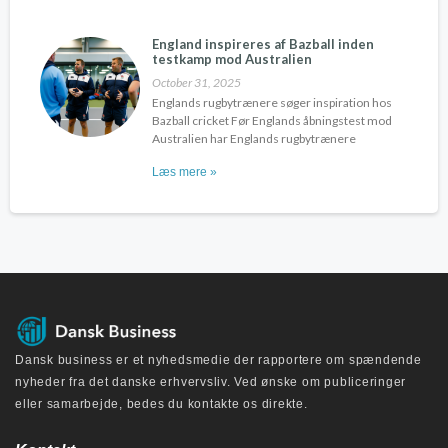
England inspireres af Bazball inden
testkamp mod Australien
October 31, 2025
Englands rugbytrænere søger inspiration hos
Bazball cricket Før Englands åbningstest mod
Australien har Englands rugbytrænere
Læs mere »
Dansk business er et nyhedsmedie der rapportere om spændende
nyheder fra det danske erhvervsliv. Ved ønske om publiceringer
eller samarbejde, bedes du kontakte os direkte.