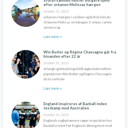
Storbritannien henter borgere hjem
efter orkanen Melissas hærgen
October 31, 2025
orkanens hærgen i caribien og britisk indsats
Orkanen Melissa, en kategori 5-orkan, ramte
Jamaica og
Læs mere »
Win Butler og Régine Chassagne går fra
hinanden efter 22 år
October 31, 2025
et langt og betydningsfuldt ægteskab mellem
popstjerner Win Butler og Régine Chassagne,
de to centrale
Læs mere »
England inspireres af Bazball inden
testkamp mod Australien
October 31, 2025
Englands rugbytrænere søger inspiration hos
Bazball cricket Før Englands åbningstest mod