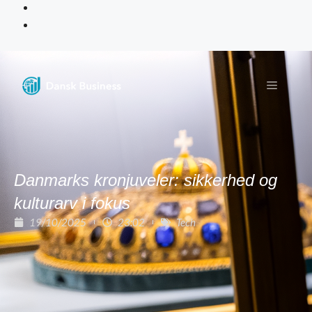
Danmarks kronjuveler: sikkerhed og
kulturarv i fokus
19/10/2025
23:02
Tech