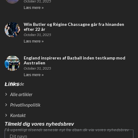
October 31, 2025
Læs mere »
Win Butler og Régine Chassagne går fra hinanden
efter 22 år
October 31, 2025
Læs mere »
England inspireres af Bazball inden testkamp mod
Australien
October 31, 2025
Læs mere »
Links
Forside
Alle artikler
Privatlivspolitik
Kontakt
Tilmeld dig vores nyhedsbrev
Få ugentligt tilsendt seneste nyt fra dban.dk via vores nyhedsbrev