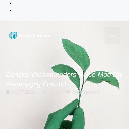
Danske Virksomheders Rejse Mod En
Bæredygtig Fremtid
06/07/2024
08:13
Uncategorized