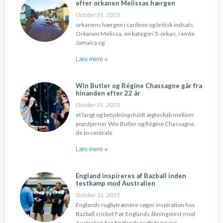
efter orkanen Melissas hærgen
October 31, 2025
orkanens hærgen i caribien og britisk indsats
Orkanen Melissa, en kategori 5-orkan, ramte
Jamaica og
Læs mere »
Win Butler og Régine Chassagne går fra
hinanden efter 22 år
October 31, 2025
et langt og betydningsfuldt ægteskab mellem
popstjerner Win Butler og Régine Chassagne,
de to centrale
Læs mere »
England inspireres af Bazball inden
testkamp mod Australien
October 31, 2025
Englands rugbytrænere søger inspiration hos
Bazball cricket Før Englands åbningstest mod
Australien har Englands rugbytrænere