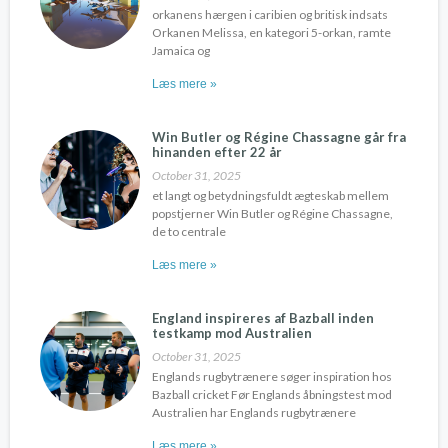
orkanens hærgen i caribien og britisk indsats
Orkanen Melissa, en kategori 5-orkan, ramte
Jamaica og
Læs mere »
Win Butler og Régine Chassagne går fra
hinanden efter 22 år
October 31, 2025
et langt og betydningsfuldt ægteskab mellem
popstjerner Win Butler og Régine Chassagne,
de to centrale
Læs mere »
England inspireres af Bazball inden
testkamp mod Australien
October 31, 2025
Englands rugbytrænere søger inspiration hos
Bazball cricket Før Englands åbningstest mod
Australien har Englands rugbytrænere
Læs mere »