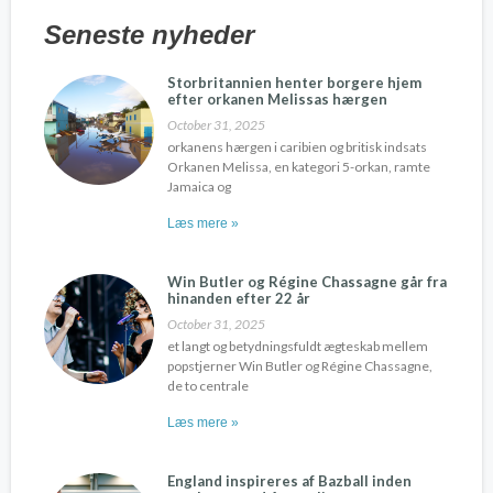
Seneste nyheder
Storbritannien henter borgere hjem
efter orkanen Melissas hærgen
October 31, 2025
orkanens hærgen i caribien og britisk indsats
Orkanen Melissa, en kategori 5-orkan, ramte
Jamaica og
Læs mere »
Win Butler og Régine Chassagne går fra
hinanden efter 22 år
October 31, 2025
et langt og betydningsfuldt ægteskab mellem
popstjerner Win Butler og Régine Chassagne,
de to centrale
Læs mere »
England inspireres af Bazball inden