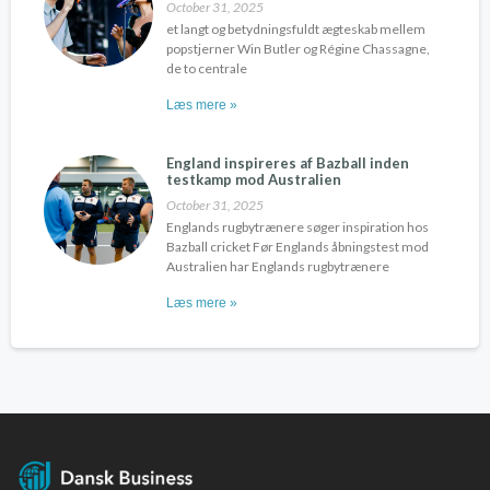
October 31, 2025
et langt og betydningsfuldt ægteskab mellem
popstjerner Win Butler og Régine Chassagne,
de to centrale
Læs mere »
England inspireres af Bazball inden
testkamp mod Australien
October 31, 2025
Englands rugbytrænere søger inspiration hos
Bazball cricket Før Englands åbningstest mod
Australien har Englands rugbytrænere
Læs mere »