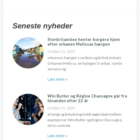
Seneste nyheder
Storbritannien henter borgere hjem
efter orkanen Melissas hærgen
October 31, 2025
orkanens hærgen i caribien og britisk indsats
Orkanen Melissa, en kategori 5-orkan, ramte
Jamaica og
Læs mere »
Win Butler og Régine Chassagne går fra
hinanden efter 22 år
October 31, 2025
et langt og betydningsfuldt ægteskab mellem
popstjerner Win Butler og Régine Chassagne,
de to centrale
Læs mere »