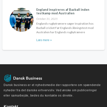
England inspireres af Bazball inden
testkamp mod Australien
October 31, 2025
Englands rugbytrænere søger inspiration hos
Bazball cricket Før Englands åbningstest mod
Australien har Englands rugbytrænere
Læs mere »
Dansk business er et nyhedsmedie der rapportere om spændende
nyheder fra det danske erhvervsliv. Ved ønske om publiceringer
eller samarbejde, bedes du kontakte os direkte.
Kontakt