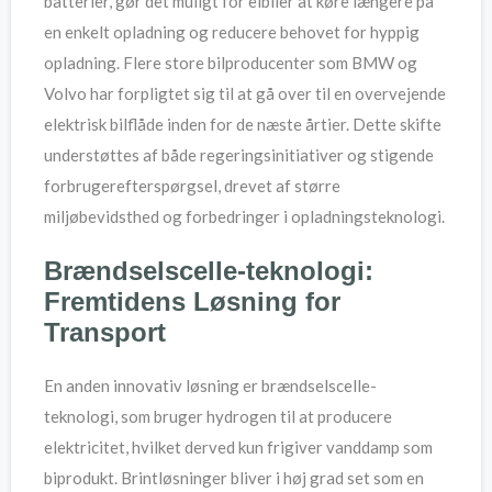
batterier, gør det muligt for elbiler at køre længere på
en enkelt opladning og reducere behovet for hyppig
opladning. Flere store bilproducenter som BMW og
Volvo har forpligtet sig til at gå over til en overvejende
elektrisk bilflåde inden for de næste årtier. Dette skifte
understøttes af både regeringsinitiativer og stigende
forbrugerefterspørgsel, drevet af større
miljøbevidsthed og forbedringer i opladningsteknologi.
Brændselscelle-teknologi:
Fremtidens Løsning for
Transport
En anden innovativ løsning er brændselscelle-
teknologi, som bruger hydrogen til at producere
elektricitet, hvilket derved kun frigiver vanddamp som
biprodukt. Brintløsninger bliver i høj grad set som en