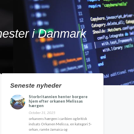
nester i Danmark
Seneste nyheder
Storbritannien henter borgere
hjem efter orkanen Melissas
hærgen
October 31, 2025
orkanens hærgen i caribien og britisk
indsats Orkanen Melissa, en kategori 5-
orkan, ramte Jamaica og