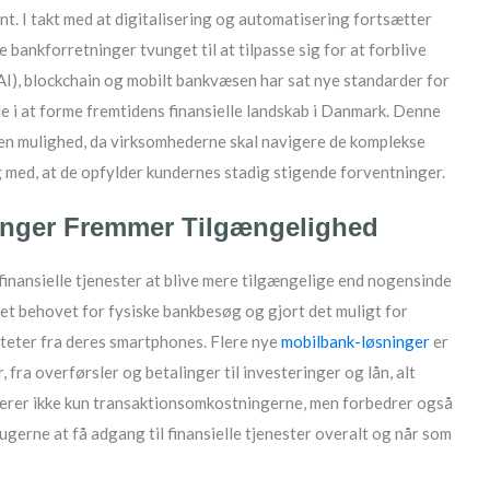
. I takt med at digitalisering og automatisering fortsætter
e bankforretninger tvunget til at tilpasse sig for at forblive
(AI), blockchain og mobilt bankvæsen har sat nye standarder for
olle i at forme fremtidens finansielle landskab i Danmark. Denne
en mulighed, da virksomhederne skal navigere de komplekse
 med, at de opfylder kundernes stadig stigende forventninger.
inger Fremmer Tilgængelighed
 finansielle tjenester at blive mere tilgængelige end nogensinde
ret behovet for fysiske bankbesøg og gjort det muligt for
viteter fra deres smartphones. Flere nye
mobilbank-løsninger
er
, fra overførsler og betalinger til investeringer og lån, alt
cerer ikke kun transaktionsomkostningerne, men forbedrer også
gerne at få adgang til finansielle tjenester overalt og når som