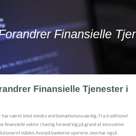
Forandrer Finansielle Tje
andrer Finansielle Tjenester i
er har været intet mindre end bemærkelsesværdig. Fra traditionel
e finansielle sektor i hastig forandring på grund af innovative
volutioneret måden, hvorpå bankerne opererer, men har også