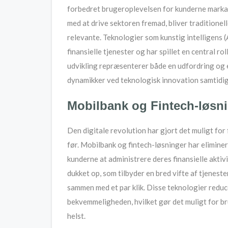
forbedret brugeroplevelsen for kunderne markant
med at drive sektoren fremad, bliver traditionell
relevante. Teknologier som kunstig intelligens 
finansielle tjenester og har spillet en central r
udvikling repræsenterer både en udfordring og 
dynamikker ved teknologisk innovation samtidig
Mobilbank og Fintech-løsn
Den digitale revolution har gjort det muligt for
før. Mobilbank og fintech-løsninger har elimine
kunderne at administrere deres finansielle akti
dukket op, som tilbyder en bred vifte af tjenester
sammen med et par klik. Disse teknologier redu
bekvemmeligheden, hvilket gør det muligt for bru
helst.