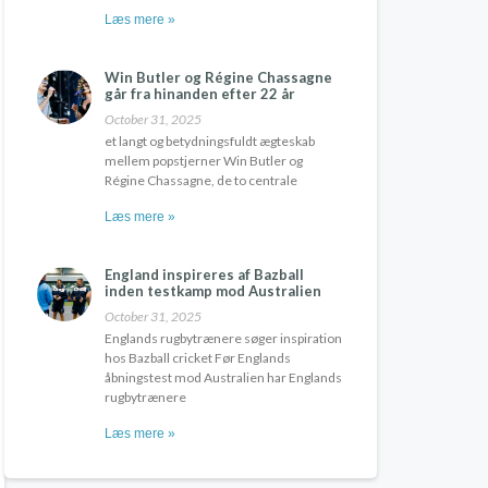
Læs mere »
Win Butler og Régine Chassagne
går fra hinanden efter 22 år
October 31, 2025
et langt og betydningsfuldt ægteskab
mellem popstjerner Win Butler og
Régine Chassagne, de to centrale
Læs mere »
England inspireres af Bazball
inden testkamp mod Australien
October 31, 2025
Englands rugbytrænere søger inspiration
hos Bazball cricket Før Englands
åbningstest mod Australien har Englands
rugbytrænere
Læs mere »