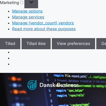
Marketing
Manage options
Manage services
Manage {vendor_count} vendors
Read more about these purposes
Tillad
Tillad ikke
View preferences
G