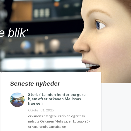
 blik’
Seneste nyheder
Storbritannien henter borgere
hjem efter orkanen Melissas
hærgen
October 31, 2025
orkanens hærgen i caribien og britisk
indsats Orkanen Melissa, en kategori 5-
orkan, ramte Jamaica og