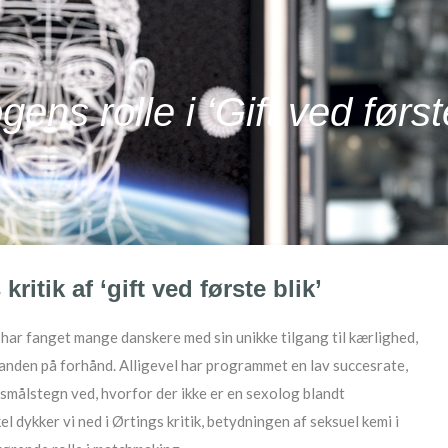
ens rolle i ‘Gift ved første
kritik af ‘gift ved første blik’
har fanget mange danskere med sin unikke tilgang til kærlighed,
anden på forhånd. Alligevel har programmet en lav succesrate,
smålstegn ved, hvorfor der ikke er en sexolog blandt
l dykker vi ned i Ørtings kritik, betydningen af seksuel kemi i