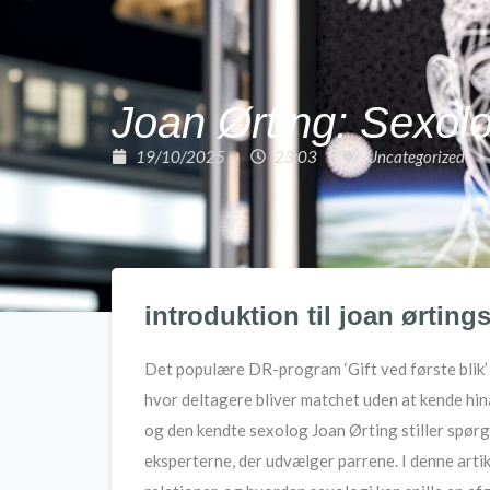
Joan Ørting: Sexolog
19/10/2025
23:03
Uncategorized
introduktion til joan ørtings 
Det populære DR-program ‘Gift ved første blik’ 
hvor deltagere bliver matchet uden at kende hin
og den kendte sexolog Joan Ørting stiller spørg
eksperterne, der udvælger parrene. I denne artike