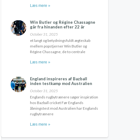
Læs mere »
Win Butler og Régine Chassagne
går fra hinanden efter 22 år
October 31, 2025
et langt og betydningsfuldt ægteskab
mellem popstjerner Win Butler og
Régine Chassagne, de to centrale
Læs mere »
England inspireres af Bazball
inden testkamp mod Australien
October 31, 2025
Englands rugbytrænere søger inspiration
hos Bazball cricket Før Englands
åbningstest mod Australien har Englands
rugbytrænere
Læs mere »