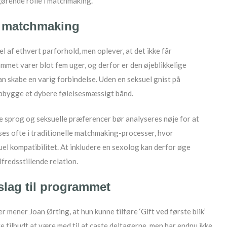
gørende rolle i matchmaking.
 i matchmaking
l af ethvert parforhold, men oplever, at det ikke får
grammet varer blot fem uger, og derfor er den øjeblikkelige
an skabe en varig forbindelse. Uden en seksuel gnist på
opbygge et dybere følelsesmæssigt bånd.
e sprog og seksuelle præferencer bør analyseres nøje for at
ses ofte i traditionelle matchmaking-processer, hvor
uel kompatibilitet. At inkludere en sexolog kan derfor øge
lfredsstillende relation.
rslag til programmet
mener Joan Ørting, at hun kunne tilføre ‘Gift ved første blik’
 tilbudt at være med til at caste deltagerne, men har endnu ikke