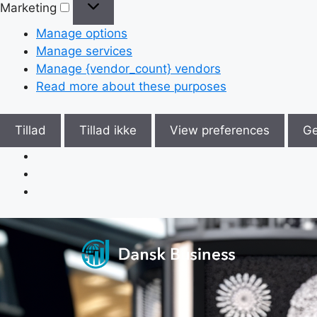
Marketing
Manage options
Manage services
Manage {vendor_count} vendors
Read more about these purposes
Tillad
Tillad ikke
View preferences
G