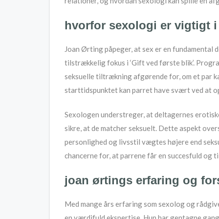
relationer, og hvordan sexologi kan spille en af
hvorfor sexologi er vigtigt
Joan Ørting påpeger, at sex er en fundamental de
tilstrækkelig fokus i ‘Gift ved første blik’. Pro
seksuelle tiltrækning afgørende for, om et par k
starttidspunktet kan parret have svært ved at 
Sexologen understreger, at deltagernes erotisk
sikre, at de matcher seksuelt. Dette aspekt over
personlighed og livsstil vægtes højere end seks
chancerne for, at parrene får en succesfuld og ti
joan ørtings erfaring og fo
Med mange års erfaring som sexolog og rådgiver 
en værdifuld ekspertise. Hun har gentagne gange