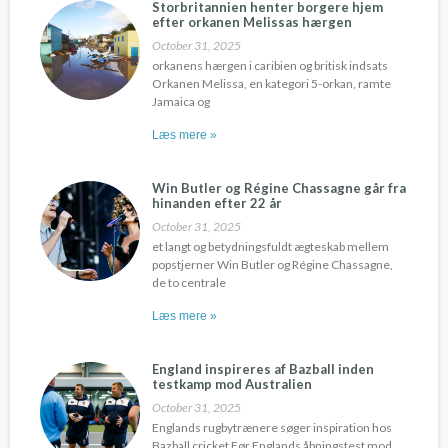
Storbritannien henter borgere hjem
efter orkanen Melissas hærgen
October 31, 2025
orkanens hærgen i caribien og britisk indsats
Orkanen Melissa, en kategori 5-orkan, ramte
Jamaica og
Læs mere »
Win Butler og Régine Chassagne går fra
hinanden efter 22 år
October 31, 2025
et langt og betydningsfuldt ægteskab mellem
popstjerner Win Butler og Régine Chassagne,
de to centrale
Læs mere »
England inspireres af Bazball inden
testkamp mod Australien
October 31, 2025
Englands rugbytrænere søger inspiration hos
Bazball cricket Før Englands åbningstest mod