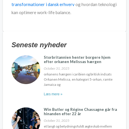
transformationer i dansk erhverv
og hvordan teknologi
kan optimere work-life balance.
Seneste nyheder
Storbritannien henter borgere hjem
efter orkanen Melissas hærgen
October 31, 2025
orkanens hærgen i caribien og britisk indsats
Orkanen Melissa, en kategori 5-orkan, ramte
Jamaica og
Læs mere »
Win Butler og Régine Chassagne går fra
hinanden efter 22 år
October 31, 2025
et langt og betydningsfuldt ægteskab mellem