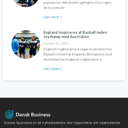
popstjerner Win Butler og Régine Chassagne,
de to centrale
Læs mere »
England inspireres af Bazball inden
testkamp mod Australien
October 31, 2025
Englands rugbytrænere søger inspiration hos
Bazball cricket Før Englands åbningstest mod
Australien har Englands rugbytrænere
Læs mere »
Dansk business er et nyhedsmedie der rapportere om spændende