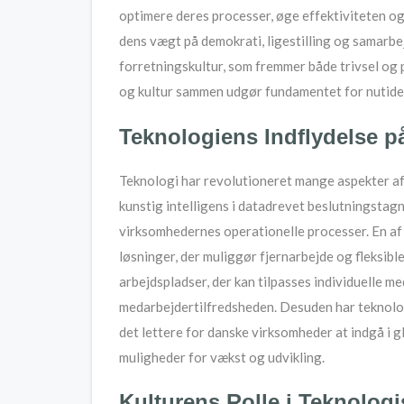
optimere deres processer, øge effektiviteten og
dens vægt på demokrati, ligestilling og samarbej
forretningskultur, som fremmer både trivsel og p
og kultur sammen udgør fundamentet for nutide
Teknologiens Indflydelse p
Teknologi har revolutioneret mange aspekter af 
kunstig intelligens i datadrevet beslutningstag
virksomhedernes operationelle processer. En af
løsninger, der muliggør fjernarbejde og fleksible
arbejdspladser, der kan tilpasses individuelle 
medarbejdertilfredsheden. Desuden har teknolo
det lettere for danske virksomheder at indgå i 
muligheder for vækst og udvikling.
Kulturens Rolle i Teknologi