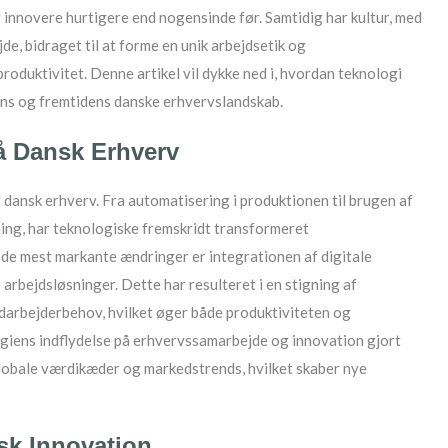
 innovere hurtigere end nogensinde før. Samtidig har kultur, med
de, bidraget til at forme en unik arbejdsetik og
roduktivitet. Denne artikel vil dykke ned i, hvordan teknologi
ns og fremtidens danske erhvervslandskab.
å Dansk Erhverv
dansk erhverv. Fra automatisering i produktionen til brugen af
ning, har teknologiske fremskridt transformeret
 de mest markante ændringer er integrationen af digitale
 arbejdsløsninger. Dette har resulteret i en stigning af
medarbejderbehov, hvilket øger både produktiviteten og
giens indflydelse på erhvervssamarbejde og innovation gjort
globale værdikæder og markedstrends, hvilket skaber nye
sk Innovation