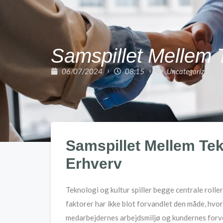
Samspillet Mellem T
06/07/2024
08:15
Uncategorized
Samspillet Mellem Tek
Erhverv
Teknologi og kultur spiller begge centrale rolle
faktorer har ikke blot forvandlet den måde, hvo
medarbejdernes arbejdsmiljø og kundernes forve