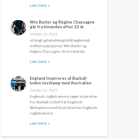
Læs mere »
Win Butler og Régine Chassagne
går fra hinanden efter 22 år
October 31, 2025
et langt og betydningsfuldt ægteskab
mellem popstjerner Win Butler og
Régine Chassagne, de to centrale
Læs mere »
England inspireres af Bazball
inden testkamp mod Australien
October 31, 2025
Englands rugbytrænere søger inspiration
hos Bazball cricket Før Englands
åbningstest mod Australien har Englands
rugbytrænere
Læs mere »