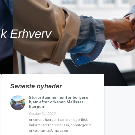
sk Erhverv
Seneste nyheder
Storbritannien henter borgere
hjem efter orkanen Melissas
hærgen
October 31, 2025
orkanens hærgen i caribien og britisk
indsats Orkanen Melissa, en kategori 5-
orkan, ramte Jamaica og